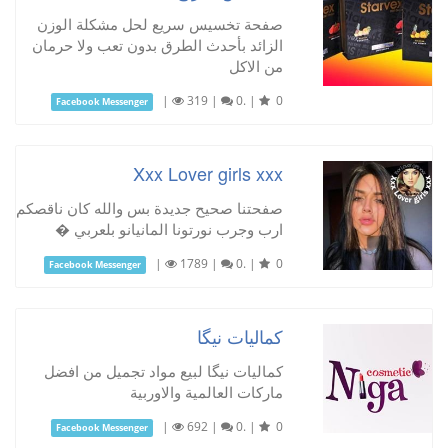
صفحة تخسيس سريع لحل مشكلة الوزن
الزائد بأحدث الطرق بدون تعب ولا حرمان
من الاكل
|
319
|
0.
|
0
Facebook Messenger
Xxx Lover girls xxx
صفحتنا صحيح جديدة بس والله كان ناقصكم
ارب وجرب نورتونا المانيانو بلعربي �
|
1789
|
0.
|
0
Facebook Messenger
كماليات نيگا
كماليات نيگا لبيع مواد تجميل من افضل
ماركات العالمية والاوربية
|
692
|
0.
|
0
Facebook Messenger