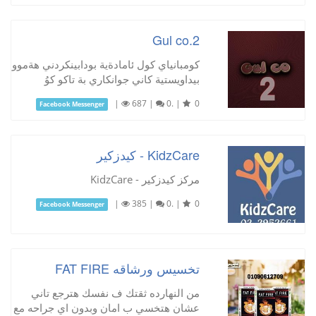
Gul co.2
كومبانياي كول ئامادةية بودابينكردني هةموو
بيداويستية كاني جوانكاري بة تاكو كوُ
|
687
|
0.
|
0
Facebook Messenger
KidzCare - كيدزكير
مركز كيدزكير - KidzCare
|
385
|
0.
|
0
Facebook Messenger
تخسيس ورشاقه FAT FIRE
من النهارده ثقتك ف نفسك هترجع تاني
عشان هتخسي ب امان وبدون اي جراحه مع