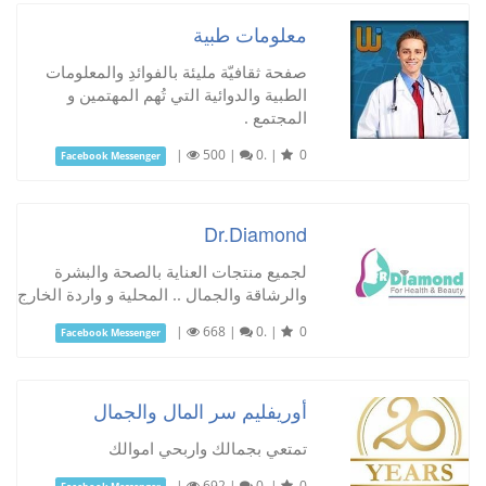
معلومات طبية
صفحة ثقافيّة مليئة بالفوائدِ والمعلومات
الطبية والدوائية التي تُهم المهتمين و
المجتمع .
|
500
|
0.
|
0
Facebook Messenger
Dr.Diamond
لجميع منتجات العناية بالصحة والبشرة
والرشاقة والجمال .. المحلية و واردة الخارج
|
668
|
0.
|
0
Facebook Messenger
أوريفليم سر المال والجمال
تمتعي بجمالك واربحي اموالك
|
692
|
0.
|
0