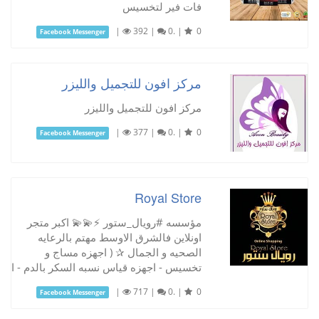
فات فير لتخسيس
|
392
|
0.
|
0
Facebook Messenger
مركز افون للتجميل والليزر
مركز افون للتجميل والليزر
|
377
|
0.
|
0
Facebook Messenger
Royal Store
مؤسسه #رويال_ستور ⚡💫💫 اكبر متجر
اونلاين فالشرق الاوسط مهتم بالرعايه
الصحيه و الجمال ✰ ( اجهزه مساج و
تخسيس - اجهزه قياس نسبه السكر بالدم - ا
|
717
|
0.
|
0
Facebook Messenger