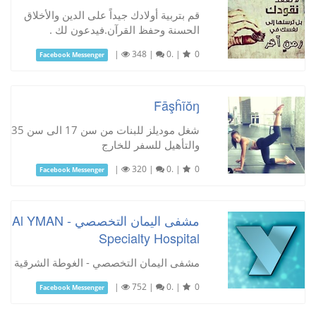
قم بتربية أولادك جيداً على الدين والأخلاق
الحسنة وحفظ القرآن.فيدعون لك .
|
348
|
0.
|
0
Facebook Messenger
Ḟāşĥĩŏŋ
شغل موديلز للبنات من سن 17 الى سن 35
والتأهيل للسفر للخارج
|
320
|
0.
|
0
Facebook Messenger
مشفى اليمان التخصصي - Al YMAN
Specialty Hospital
مشفى اليمان التخصصي - الغوطة الشرقية
|
752
|
0.
|
0
Facebook Messenger