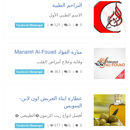
التراحم الطبية
الاسم الطبي الأول
|
525
|
0.
|
0
Facebook Messenger
منارة الفؤاد Manaret Al-Fouad
وقاية وعلاج أمراض القلب
|
363
|
0.
|
0
Facebook Messenger
عطارة ابناء العريش اون لاين-
السويس
أفضل انواع زيت الزيتون�الطبيعي �
|
977
|
0.
|
0
Facebook Messenger