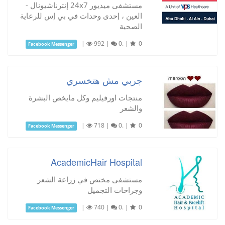
مستشفى ميديور 24x7 إنترناشيونال -
العين ، إحدى وحدات في بي إس للرعاية
الصحية
|
992
|
0.
|
0
Facebook Messenger
جربي مش هتخسري
منتجات اورفيليم وكل مايخص البشرة
والشعر
|
718
|
0.
|
0
Facebook Messenger
AcademicHair Hospital
مستشفى مختص في زراعة الشعر
وجراحات التجميل
|
740
|
0.
|
0
Facebook Messenger