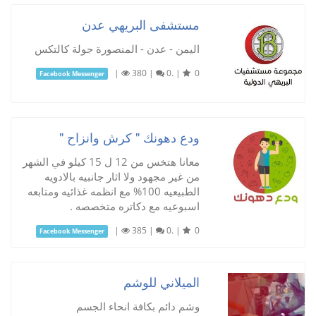
مستشفى البريهي عدن
اليمن - عدن - المنصورة جولة كالتكس
|
380
|
0.
|
0
Facebook Messenger
ودع دهونك " كرش وانزاح "
معانا هتخس من 12 ل 15 كيلو في الشهر
من غير مجهود ولا اثار جانبيه بالادويه
الطبيعيه 100% مع انظمه غذائيه ومتابعه
اسبوعيه مع دكاتره متخصصه .
|
385
|
0.
|
0
Facebook Messenger
الميلاني للوشم
وشم دائم بكافة انحاء الجسم