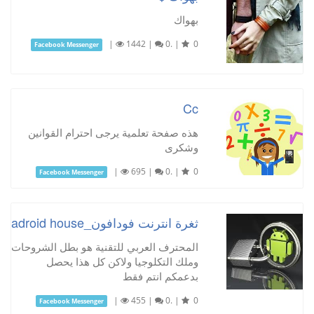
بهواك
|
1442
|
0.
|
0
Facebook Messenger
Cc
هذه صفحة تعلمية يرجى احترام القوانين
وشكرى
|
695
|
0.
|
0
Facebook Messenger
ثغرة انترنت فودافون_adroid house
المحترف العربي للتقنية هو بطل الشروحات
وملك التكلوجيا ولاكن كل هذا يحصل
بدعمكم انتم فقط
|
455
|
0.
|
0
Facebook Messenger