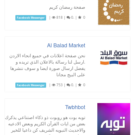
صفحة رمضان كريم
|
818
|
0.
|
0
Facebook Messenger
Al Balad Market
نحن صفحة اعلانات في حميع انحاء الاردن
.ارسل لنا رسالة بالاعلان الذي تريده و
يفضل ارسال صورة ايضا و سوف ننشرها
على البيج مجانا
|
753
|
0.
|
0
Facebook Messenger
Twbhbot
توبه بوت هو روبوت ذو ذكاء اصتناعي يذكرك
بعض من ايات القرآن الكريم وبعض الادعيه
والاحديث النبويه الشريف كن داعيا للخير