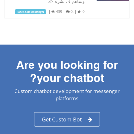
وساهم ف نشره <3
|
439
|
0.
|
0
Facebook Messenger
Are you looking for
your chatbot?
Custom chatbot development for messenger
platforms
Get Custom Bot