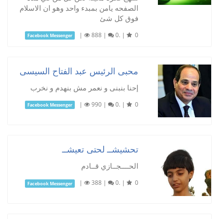
الصفحه يامن بمبدء واحد وهو ان الاسلام
فوق كل شئ
|
888
|
0.
|
0
Facebook Messenger
محبى الرئيس عبد الفتاح السيسى
إحنا بنبنى و نعمر مش بنهدم و نخرب
|
990
|
0.
|
0
Facebook Messenger
تحشيشــ لحتى تعيشــ
الحــــجــازي قــادم
|
388
|
0.
|
0
Facebook Messenger