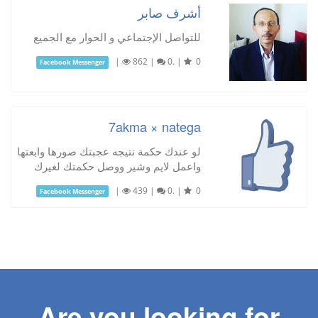
أشرف صابر
للتواصل الإجتماعي و الحوار مع الجميع
|
862
|
0.
|
0
Facebook Messenger
7akma × natega
لو عندك حكمة نتيجه عجبتك صورها وابعتها
واعمل لايم وشير ووصل حكمتك لغيرك
|
439
|
0.
|
0
Facebook Messenger
Are you looking for