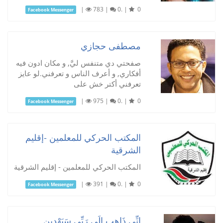
|
783
|
0.
|
0
Facebook Messenger
مصطفى حجازي
صفحتي دي متنفس ليَّ, و مكان ادون فيه
أفكاري, و أعرف الناس و تعرفني. لو عايز
تعرفني أكتر خش على
|
975
|
0.
|
0
Facebook Messenger
المكتب الحركي للمعلمين -إقليم
الشرقية
المكتب الحركي للمعلمين - إقليم الشرقية
|
391
|
0.
|
0
Facebook Messenger
إِنِّي ذَاهِب إِلَى رَبِّي سَيَهْدِينِ