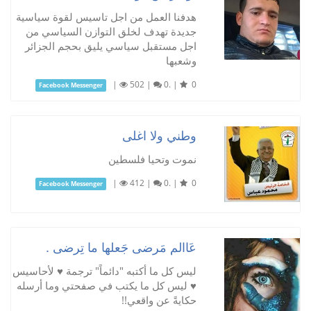
هدفنا العمل من اجل تاسيس لقوة سياسية
جديدة تهدف لخلق التوازن السياسي من
اجل مستقبل سياسي يليق بحجم الجزائر
وشعبها
|
502
|
0.
|
0
Facebook Messenger
وطني ولا اغلى
نموت وتحيا فلسطين
|
412
|
0.
|
0
Facebook Messenger
عَاالم مَرضى جَعلها ما تِرضى .
ليس كل ما أكتبه "دائماً" ترجمة ♥ لأحاسيس
♥ ليس كل ما يكتب في صفحتي وما أرسله
حكايةً عن واقعي!!