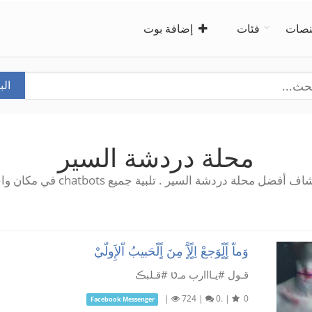
صات
فئات
إضافة بوت
ال
محلة دردشة السير
ف أفضل محلة دردشة السير . تلبية جميع chatbots في مكان واحد!
وَماّ اًٍلًٍوَجعْ اِلًٍآًٍ مِنَ اًٍلًحَبيبُ اّلإَِولّيْ
قـول #يـااارب مـט #قـلبڪ
|
724
|
0.
|
0
Facebook Messenger