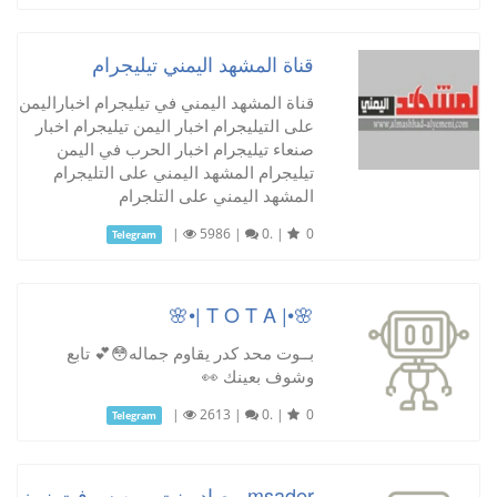
قناة المشهد اليمني تيليجرام
قناة المشهد اليمني في تيليجرام اخباراليمن
على التيليجرام اخبار اليمن تيليجرام اخبار
صنعاء تيليجرام اخبار الحرب في اليمن
تيليجرام المشهد اليمني على التليجرام
المشهد اليمني على التلجرام
|
5986
|
0.
|
0
Telegram
🌸•| T O T A |•🌸
بــوت محد كدر يقاوم جماله😳💕 تابع
وشوف بعينك 👀
|
2613
|
0.
|
0
Telegram
msader مصادر نت يمن سوفت نيوز