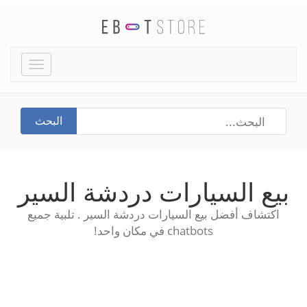
Toggle
igation
البحث
بيع السيارات دردشة السير
اكتشاف أفضل بيع السيارات دردشة السير . تلبية جميع
chatbots في مكان واحد!