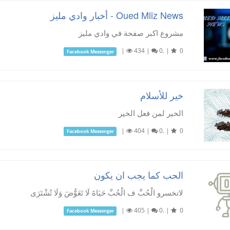
Oued Mliz News - أخبار وادي مليز
مشروع اكبر صفحة في وادي مليز
|
434
|
0.
|
0
Facebook Messenger
خير للأسلام
الخير لمن فعل الخير
|
404
|
0.
|
0
Facebook Messenger
الحب كما يجب ان يكون
لاتخسرو الْحُبَّ ف الْحُبَّ حَيَاةَ لَا تَعَوُّضَ وَلَا تُشْتَرَى
|
405
|
0.
|
0
Facebook Messenger