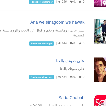
|
956
|
0.
|
0
Facebook Messenger
Ana we elnagoom we hawak
نشر اغانى رومانسية وحكم واقوال عن الحب والرومانسية و
كوميدية
|
444
|
0.
|
0
Facebook Messenger
على صوتك بالغنا
علي صوتك بالغنا
|
534
|
0.
|
0
Facebook Messenger
Sada Chabab
راديو و مجلة صدى الشباب – 100% شباب