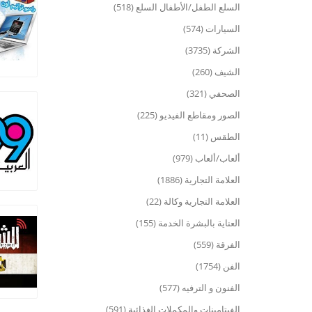
السلع الطفل/الأطفال السلع (518)
السيارات (574)
الشركة (3735)
الشيف (260)
الصحفي (321)
الصور ومقاطع الفيديو (225)
الطقس (11)
ألعاب/ألعاب (979)
العلامة التجارية (1886)
العلامة التجارية وكالة (22)
العناية بالبشرة الخدمة (155)
الفرقة (559)
الفن (1754)
الفنون و الترفيه (577)
الفيتامينات والمكملات الغذائية (591)