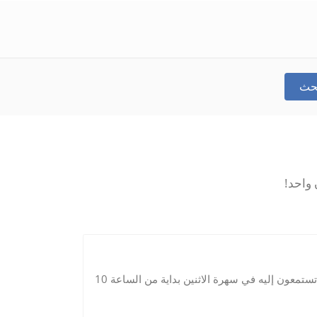
بحث
مرحبا بكم في صفحتنا الرسمية لبرنامج "كلام الليل" اللذي تستمعون إليه في سهرة الاثنين بداية من الساعة 10