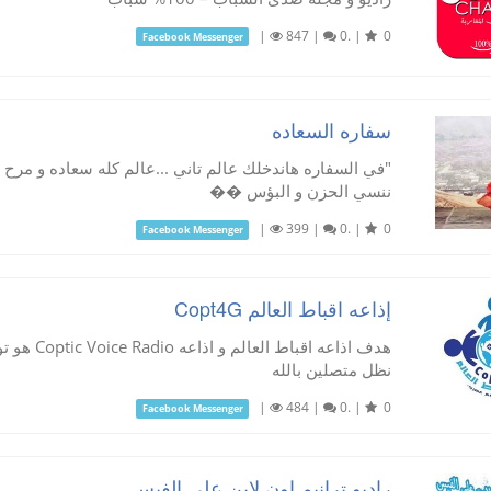
|
847
|
0.
|
0
Facebook Messenger
سفاره السعاده
"في السفاره هاندخلك عالم تاني ...عالم كله سعاده و مرح
ننسي الحزن و البؤس ��
|
399
|
0.
|
0
Facebook Messenger
إذاعه اقباط العالم Copt4G
هدف اذاعه 
نظل متصلين بالله
|
484
|
0.
|
0
Facebook Messenger
راديو ترانيم اون لاين علي الفيس