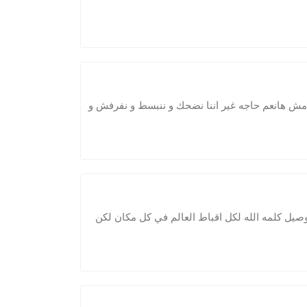
 مش هانعم حاجه غير اننا نضحك و ننبسط و نفرفش و
اقباط العالم و اذاعه Coptic Voice Radio هو توصيل كلمه الله لكل اقباط العالم في كل مكان لكن