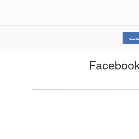
لبحث
ارة ابناء العريش اون لاين-السويس الدردشة بوت Facebook