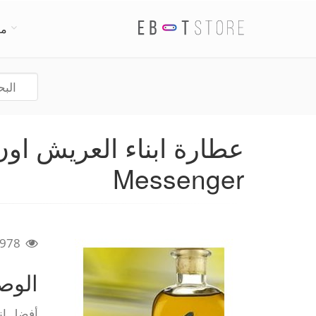
من
Messenger
978
الو
أفضل ان