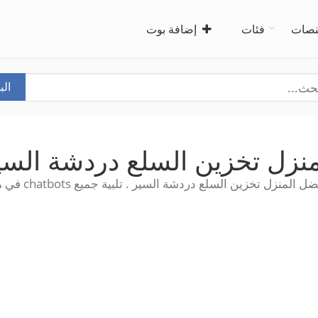
صات
فئات
إضافة بوت
ال
منزل تخزين السلع دردشة السي
منزل تخزين السلع دردشة السير . تلبية جميع chatbots في مكان واحد!