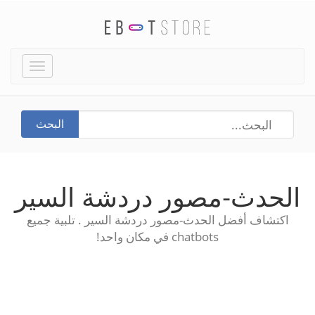
Toggle
igation
البحث
الحدث-مصور دردشة السير
اكتشاف أفضل الحدث-مصور دردشة السير . تلبية جميع
chatbots في مكان واحد!