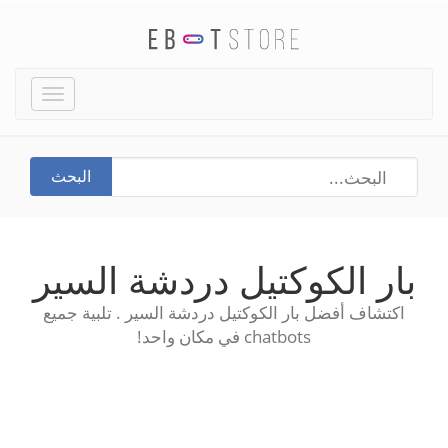
Toggle
igation
البحث
بار الكوكتيل دردشة السير
اكتشاف أفضل بار الكوكتيل دردشة السير . تلبية جميع
chatbots في مكان واحد!