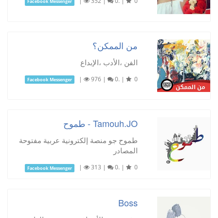
|
352
|
0.
|
0
Facebook Messenger
من الممكن؟
الفن ،الأدب ،الإبداع
|
976
|
0.
|
0
Facebook Messenger
Tamouh.JO - طموح
طموح جو منصة إلكترونية عربية مفتوحة
المصادر
|
313
|
0.
|
0
Facebook Messenger
Boss