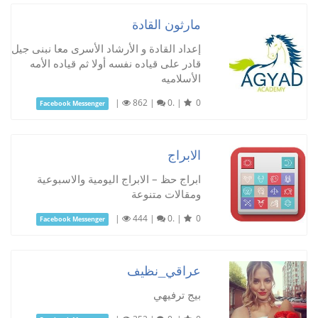
مارثون القادة
إعداد القادة و الأرشاد الأسرى معا نبنى جيل
قادر على قياده نفسه أولا ثم قياده الأمه
الأسلاميه
|
862
|
0.
|
0
Facebook Messenger
الابراج
ابراج حظ – الابراج اليومية والاسبوعية
ومقالات متنوعة
|
444
|
0.
|
0
Facebook Messenger
عراقي_نظيف
بيج ترفيهي