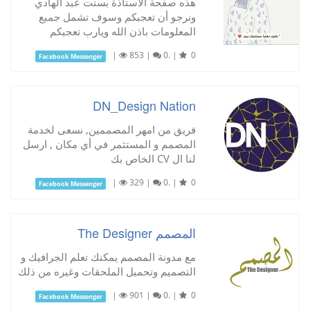
هذه صفحة الأستاذة بسنت عبد الهادي
ونرجو أن تعجبكم وسوف تشمل جميع
المعلومات باذن الله ويارب تعجبكم
|
853
|
0.
|
0
Facebook Messenger
DN_Design Nation
فريق من امهر المصممين, نسعى لخدمة
المصمم و المستثمر في أي مكان , ارسل
لنا ال CV الخاص بك
|
329
|
0.
|
0
Facebook Messenger
المصمم The Designer
مع مدونة المصمم يمكنك تعلم الجرافيك و
التصميم وتحميل الملحقات وغيره من ذلك
|
901
|
0.
|
0
Facebook Messenger