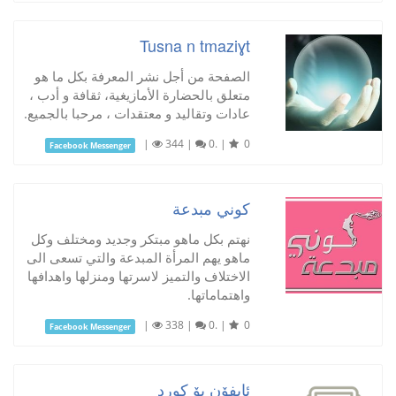
Tusna n tmaziɣt
الصفحة من أجل نشر المعرفة بكل ما هو
متعلق بالحضارة الأمازيغية، ثقافة و أدب ،
عادات وتقاليد و معتقدات ، مرحبا بالجميع.
|
344
|
0.
|
0
Facebook Messenger
كوني مبدعة
نهتم بكل ماهو مبتكر وجديد ومختلف وكل
ماهو يهم المرأة المبدعة والتي تسعى الى
الاختلاف والتميز لاسرتها ومنزلها واهدافها
واهتماماتها.
|
338
|
0.
|
0
Facebook Messenger
ئايفۆن بۆ كورد