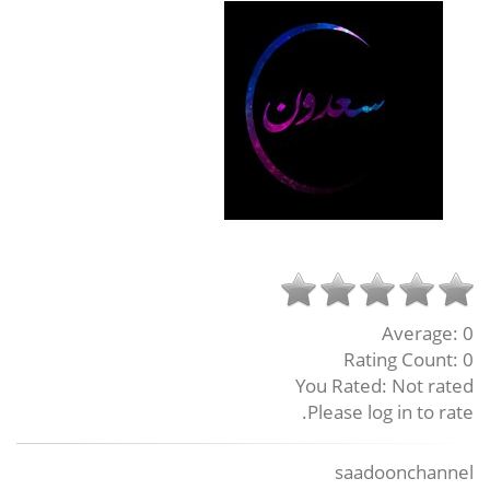
Average:
0
Rating Count:
0
You Rated:
Not rated
Please log in to rate.
saadoonchannel